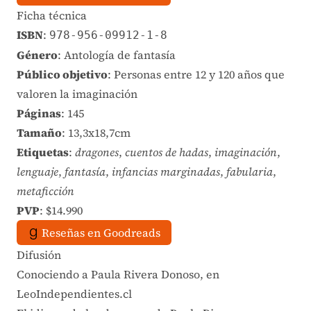
Ficha técnica
ISBN
:
978-956-09912-1-8
Género
: Antología de fantasía
Público objetivo
: Personas entre 12 y 120 años que
valoren la imaginación
Páginas
: 145
Tamaño
: 13,3x18,7cm
Etiquetas
:
dragones
,
cuentos de hadas
,
imaginación
,
lenguaje
,
fantasía
,
infancias marginadas
,
fabularia
,
metaficción
PVP
: $14.990
Reseñas en Goodreads
Difusión
Conociendo a Paula Rivera Donoso, en
LeoIndependientes.cl