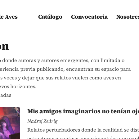
de Aves
Catálogo
Convocatoria
Nosotre
ón
 donde autoras y autores emergentes, con limitada o
riencia previa publicando, encuentran su espacio para
s voces y dejar que sus relatos vuelen como aves en
vos horizontes.
cadas
Mis amigos imaginarios no tenían oj
Nadroj Zedrig
Relatos perturbadores donde la realidad se dis
estructuras narrativas experimentales que expl