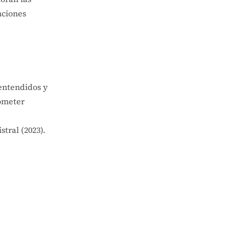
nciones
entendidos y
cometer
tral (2023).