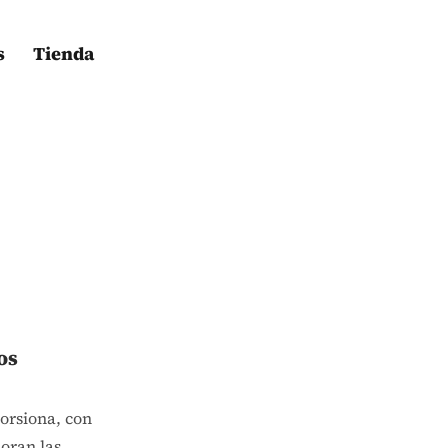
s
Tienda
os
torsiona, con
oran las