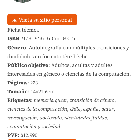
Visita su sitio personal
Ficha técnica
ISBN
:
978-956-6356-03-5
Género
: Autobiografía con múltiples transiciones y
dualidades en formato tête-bêche
Público objetivo
: Adultos, adultas y adultes
interesadas en género o ciencias de la computación.
Páginas
: 223
Tamaño
: 14x21,6cm
Etiquetas
:
memoria queer
,
transición de género
,
ciencias de la computación
,
chile
,
españa
,
qatar
,
investigación
,
doctorado
,
identidades fluídas
,
computación y sociedad
PVP
: $12.990