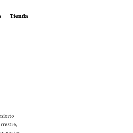
s
Tienda
esierto
rrestre,
rspectiva