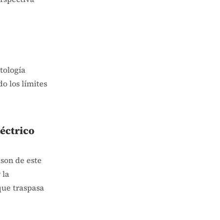
tología
o los límites
léctrico
 son de este
 la
que traspasa